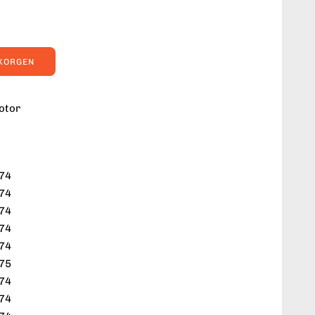
UKORGEN
otor
:
74
74
74
74
74
75
74
74