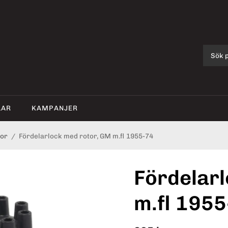
LAR
KAMPANJER
tor
/
Fördelarlock med rotor, GM m.fl 1955-74
Fördelar
m.fl 195