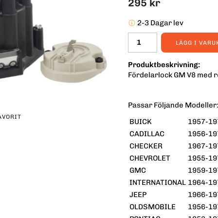
295 kr
2-3 Dagar lev
LÄGG I VAR
Produktbeskrivning:
Fördelarlock GM V8 med r
Passar Följande Modeller
AVORIT
BUICK
1957-19
CADILLAC
1956-19
erest
CHECKER
1967-19
CHEVROLET
1955-19
GMC
1959-19
INTERNATIONAL
1964-19
JEEP
1966-19
OLDSMOBILE
1956-19