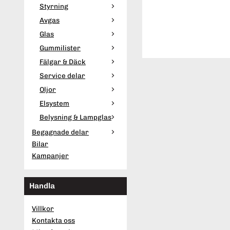
Styrning
Avgas
Glas
Gummilister
Fälgar & Däck
Service delar
Oljor
Elsystem
Belysning & Lampglas
Begagnade delar
Bilar
Kampanjer
Handla
Villkor
Kontakta oss