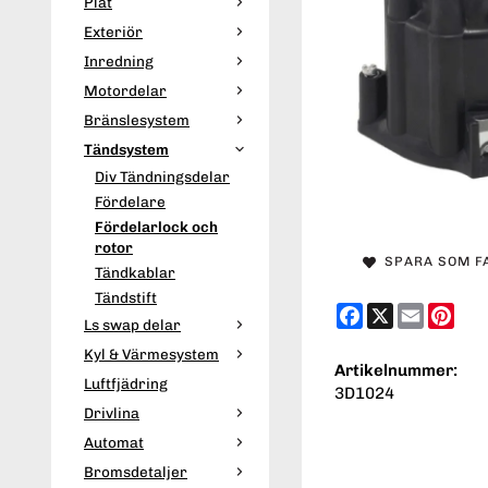
Plåt
Exteriör
Inredning
Motordelar
Bränslesystem
Tändsystem
Div Tändningsdelar
Fördelare
Fördelarlock och
rotor
SPARA SOM F
Tändkablar
Tändstift
Facebook
X
Email
Pint
Ls swap delar
Kyl & Värmesystem
Artikelnummer:
Luftfjädring
3D1024
Drivlina
Automat
Bromsdetaljer