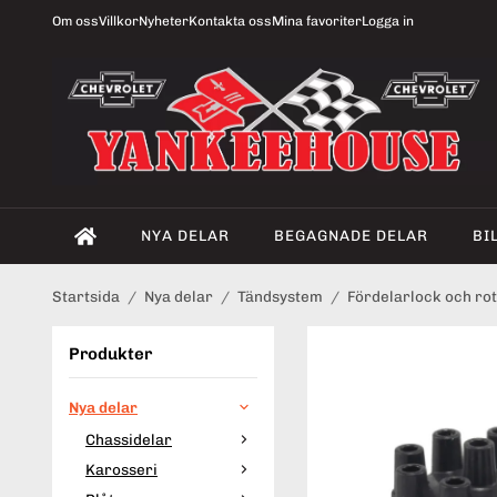
Om oss
Villkor
Nyheter
Kontakta oss
Mina favoriter
Logga in
NYA DELAR
BEGAGNADE DELAR
BI
Startsida
/
Nya delar
/
Tändsystem
/
Fördelarlock och ro
Produkter
Nya delar
Chassidelar
Karosseri