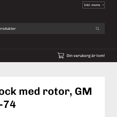
Välj
moms
Din varukorg är tom!
lock med rotor, GM
5-74