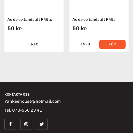
Ac delco tändstift R45ts
Ac delco tändstift R45s
50 kr
50 kr
INFO
INFO
KÖP
KONTAKTA OSS
Yankeehouse@hotmail.com
Tel. 070-556 23 41