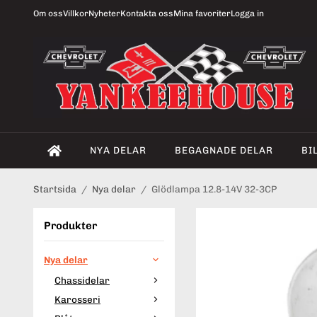
Om oss
Villkor
Nyheter
Kontakta oss
Mina favoriter
Logga in
NYA DELAR
BEGAGNADE DELAR
BI
Startsida
/
Nya delar
/
Glödlampa 12.8-14V 32-3CP
Produkter
Nya delar
Chassidelar
Karosseri