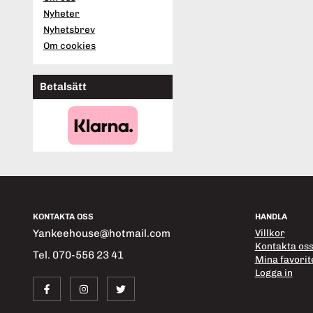
Nyheter
Nyhetsbrev
Om cookies
Betalsätt
KONTAKTA OSS
HANDLA
Yankeehouse@hotmail.com
Villkor
Kontakta os
Tel. 070-556 23 41
Mina favorit
Logga in