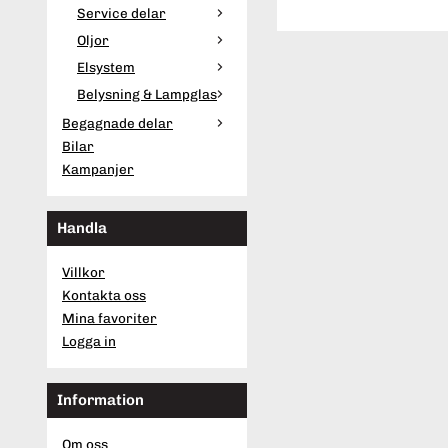
Service delar
Oljor
Elsystem
Belysning & Lampglas
Begagnade delar
Bilar
Kampanjer
Handla
Villkor
Kontakta oss
Mina favoriter
Logga in
Information
Om oss