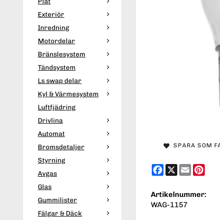
Plåt
Exteriör
Inredning
Motordelar
Bränslesystem
Tändsystem
Ls swap delar
Kyl & Värmesystem
Luftfjädring
Drivlina
Automat
SPARA SOM F
Bromsdetaljer
Styrning
Facebook
X
Email
Pint
Avgas
Glas
Artikelnummer:
Gummilister
WAG-1157
Fälgar & Däck