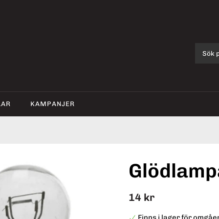
LAR
KAMPANJER
Glödlamp
14 kr
Finns i lager för omgå