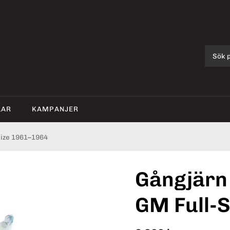
LAR
KAMPANJER
Size 1961–1964
Gångjärn 
GM Full-