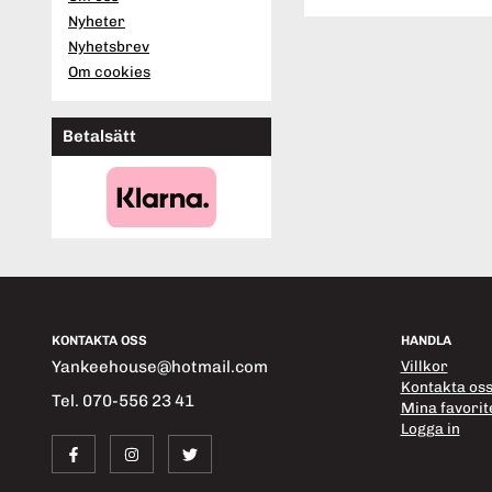
Nyheter
Nyhetsbrev
Om cookies
Betalsätt
KONTAKTA OSS
HANDLA
Yankeehouse@hotmail.com
Villkor
Kontakta os
Tel. 070-556 23 41
Mina favorit
Logga in