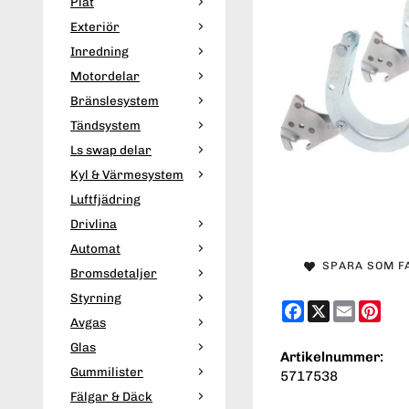
Plåt
Exteriör
Inredning
Motordelar
Bränslesystem
Tändsystem
Ls swap delar
Kyl & Värmesystem
Luftfjädring
Drivlina
Automat
SPARA SOM F
Bromsdetaljer
Styrning
Facebook
X
Email
Pint
Avgas
Glas
Artikelnummer:
Gummilister
5717538
Fälgar & Däck