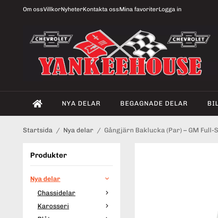
Om oss
Villkor
Nyheter
Kontakta oss
Mina favoriter
Logga in
NYA DELAR
BEGAGNADE DELAR
BI
Startsida
/
Nya delar
/
Gångjärn Baklucka (Par) – GM Full-
Produkter
Nya delar
Chassidelar
Karosseri