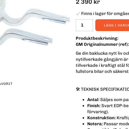
2 390 kr
Finns i lager för omgå
LÄGG I VAR
Produktbeskrivning:
GM Originalnummer (ref):
Ge din baklucka nytt liv o
nytillverkade gångjärn är
tillverkade i kraftigt stål
fullstora bilar och säkers
AVORIT
🛠 TEKNISK SPECIFIKATI
erest
Antal:
Säljes som par
Finish:
Svart EDP-beh
förvaring).
Konstruktion:
Krafti
Notera:
Passar mode