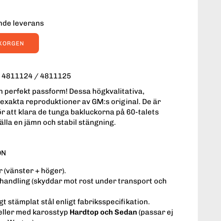
ende leverans
UKORGEN
4811124 / 4811125
ch perfekt passform! Dessa högkvalitativa,
 exakta reproduktioner av GM:s original. De är
 för att klara de tunga bakluckorna på 60-talets
tälla en jämn och stabil stängning.
ON
 (vänster + höger).
andling (skyddar mot rost under transport och
gt stämplat stål enligt fabriksspecifikation.
ller med karosstyp
Hardtop och Sedan
(passar ej