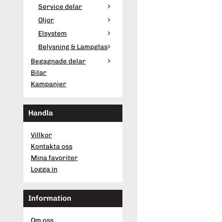
Service delar
Oljor
Elsystem
Belysning & Lampglas
Begagnade delar
Bilar
Kampanjer
Handla
Villkor
Kontakta oss
Mina favoriter
Logga in
Information
Om oss